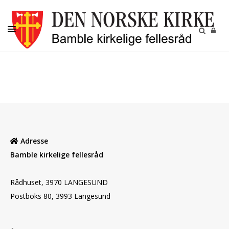
KIRKELIGE HANDLINGER
MENIGHETENE
BARN OG UNGDOM
VOKSNE
Adresse
DIAKONI
Bamble kirkelige fellesråd
KALENDER
KONTAKT
Rådhuset, 3970 LANGESUND
Postboks 80, 3993 Langesund
OM OSS
GRAVPLASSMYNDIGHETEN