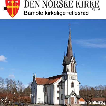
KIRKELIGE HANDLINGER
MENIGHETENE
BARN OG UNGDOM
VOKSNE
DIAKONI
KALENDER
KONTAKT
OM OSS
GRAVPLASSMYNDIGHETEN