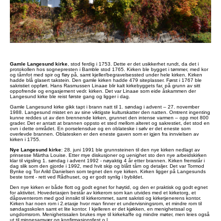
Gamle Langesund kirke
, stod ferdig i 1753. Dette er det usikkerhet rundt, da det i
protokollen hos sognepresten i Bamble stod 1765. Kirken ble bygget i tømmer, med kor
og tårnfot med spir og fløy på, samt kjeller/begravelsessted under hele kirken. Kirken
hadde blå glasert takstein. Den gamle kirken hadde 479 siteplasser. Først i 1767 ble
sakristiet oppført. Hans Rasmussen Linaae blir kalt kirkebyggets far, på grunn av sitt
oppofrende og engasjement vedr. kirken. Det var Linaae som eide åskammen der
Langesund kirke ble reist første gang og ligger i dag.
Gamle Langesund kirke gikk tapt i brann natt til 1. søndag i advent – 27. november
1988. Langesund mistet en av sine viktigste kulturskatter den natten. Omtrent ingenting
kunne reddes ut av den brennende kirken, grunnet den intense varmen – opp mot 800
grader. Det er antatt at brannen oppsto et sted mellom alteret og sakrestiet, det stod en
ovn i dette området. En porselensdue og en oblateske i sølv er det eneste som
overlevde brannen. Oblatesken er den eneste gaven som er igjen fra innvielsen av
kirken i 1755.
Nye Langesund kirke
: 28. juni 1991 ble grunnsteinen til den nye kirken nedlagt av
prinsesse Märtha Louise. Etter mye diskusjoner og uenighet sto den nye arbeidskirken
klar til vigsling 1. søndag i advent 1992 - nøyaktig 4 år etter brannen. Kirken fremstår i
dag slik som den gjorde i 1992, med hvit skip og blått tårn og detaljer. Det var Tormod
Bynke og Tor Arild Danielsen som tegnet den nye kirken. Kirken ligger på Langesunds
beste tomt - rett ved Rådhuset, og er godt synlig i bybildet.
Den nye kirken er både flott og godt egnet for høytid, og den er praktisk og godt egnet
for aktivitet. Hovedetasjen består av kirkerom som kan utvides med et kirketorg, et
dåpsventerom med god innsikt til kirkerommet, samt sakristi og kirketjenerens kontor.
Kirken har noen rom i 2.etasje hvor man finner et undervisningsrom, et mindre rom til
søndagsskolen samt et lite kontor. I kjelleren er det kjøkken, en menighetssal og
ungdomsrom. Menighetssalen brukes mye til kirkekaffe og mindre møter, men leies også
ut til minnesamvær og konfirmasjonsfest o.l.