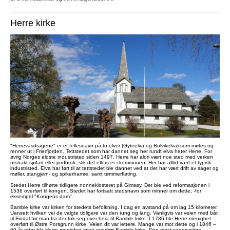
Herre kirke
"Herrevasdragene" er et fellesnavn på to elver (Gyteelva og Bolvikelva) som møtes og
renner ut i Frierfjorden. Tettstedet som har dannet seg her rundt elva heter Herre. For
øvrig Norges eldste industristed siden 1497. Herre har aldri vært noe sted med verken
utstrakt sjøfart eller jordbruk, slik det ellers er i kommunen. Her har alltid vært et typisk
industristed. Elva har ført til at tettstedet ble dannet ved at det har vært drift av sager og
møller, stangjern- og spikerhamre, samt tømmerfløting.
Stedet Herre tilhørte tidligere nonneklosteret på Gimsøy. Det ble ved reformasjonen i
1536 overført til kongen. Stedet har fortsatt stedsnavn som minner om dette; -for
eksempel "Kongens dam".
Bamble kirke var kirken for stedets befolkning. I dag en avstand på om lag 15 kilometer.
Uansett hvilken vei de valgte tidligere var den tung og lang. Vanligvis var veien med båt
til Findal før man fra der tok seg over heia til Bamble kirke. I 1786 ble Herre menighet
overført til Østre Porsgrunn kirke. Veien dit var lettere. Mange var mot dette og i 1846 –
60 år etter ble Herre menighet igjen overført Bamble kirke. Den mest sannsynlige