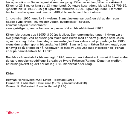
ble og er slik som Børve tegnet kirken den gang. Kirken er en langkirke i stavkirkestil.
Kirken er 23,8 meter lang og 13 meter bred. De totale kostnadene ble på kr. 23.709,15.
Av dette ble kr. 16.109,15 gitt i gave fra fabrikken, 1200,- i gave og 3000,- i rentefritt
lån fra Bamble sparebank, mens 3.400,- ble samlet inn blandt almuen.
1.november 1905 foregikk innvielsen. Blant gjestene var også en del av dem som
hadde bygd kirken; -murmester Veholt, byggmester Thovsen,
kommunestyrerepresentanter,
samt geistlige og andre fornemme gjester. Kirken ble elektrifisert i 1928.
Kirken ble pusset opp i 1955 til 50-års jubileet. Den opprinnelige fargen i kirken var en
hvit grønnfarge. Ved oppussingen malte man kirken med en varm gulfarge som kirken
også har i dag. Kirken har i dag to messehagler. Den eldste i rød purpurfarge fra 1905,
mens den andre i grønn ble anskaffet i 1963. Samme år som kirken fikk nytt orgel, som
for øvrig også er orgelet nå. Altertavlen er malt av Lars Osa med inskripsjonen "Forlad
eder på ham til enhver tid, I Folk".
Bamble cellulosefabrikk ble nedlagt i 1978, men annen industri er kommet til blant andre
de store petrolumsbedriftene Borealis og Hydro Polymers/Rafnes. Dette har medført
befolkningsvekst og det bor om lag 1700 mennesker der i dag.
Kilder:
Herman Henriksveen m.fl.; Kirker i Telemark (1986)
Gunnar K. Folkestad; Herre kirke (1955, jubileumstidsskrift)
Gunnar K. Folkestad; Bamble Herred (193-)
Tilbake