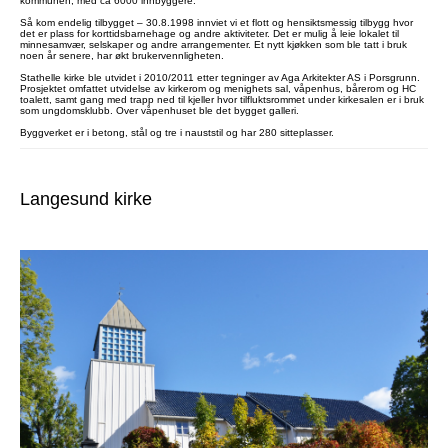
kommunen, med ca 6000 innbyggere.
Så kom endelig tilbygget – 30.8.1998 innviet vi et flott og hensiktsmessig tilbygg hvor
det er plass for korttidsbarnehage og andre aktiviteter. Det er mulig å leie lokalet til
minnesamvær, selskaper og andre arrangementer. Et nytt kjøkken som ble tatt i bruk
noen år senere, har økt brukervennligheten.
Stathelle kirke ble utvidet i 2010/2011 etter tegninger av Aga Arkitekter AS i Porsgrunn.
Prosjektet omfattet utvidelse av kirkerom og menighets sal, våpenhus, bårerom og HC
toalett, samt gang med trapp ned til kjeller hvor tilfluktsrommet under kirkesalen er i bruk
som ungdomsklubb. Over våpenhuset ble det bygget galleri.
Byggverket er i betong, stål og tre i nauststil og har 280 sitteplasser.
Langesund kirke