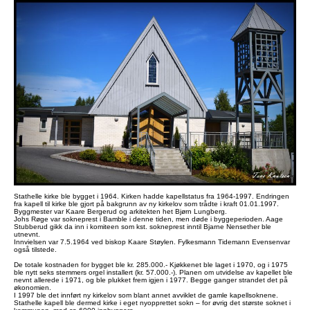
Stathelle kirke ble bygget i 1964. Kirken hadde kapellstatus fra 1964-1997. Endringen
fra kapell til kirke ble gjort på bakgrunn av ny kirkelov som trådte i kraft 01.01.1997.
Byggmester var Kaare Bergerud og arkitekten het Bjørn Lungberg.
Johs Røge var sokneprest i Bamble i denne tiden, men døde i byggeperioden. Aage
Stubberud gikk da inn i komiteen som kst. sokneprest inntil Bjarne Nensether ble
utnevnt.
Innvielsen var 7.5.1964 ved biskop Kaare Støylen. Fylkesmann Tidemann Evensenvar
også tilstede.
De totale kostnaden for bygget ble kr. 285.000.- Kjøkkenet ble laget i 1970, og i 1975
ble nytt seks stemmers orgel installert (kr. 57.000.-). Planen om utvidelse av kapellet ble
nevnt allerede i 1971, og ble plukket frem igjen i 1977. Begge ganger strandet det på
økonomien.
I 1997 ble det innført ny kirkelov som blant annet avviklet de gamle kapellsoknene.
Stathelle kapell ble dermed kirke i eget nyopprettet sokn – for øvrig det største soknet i