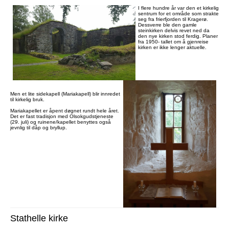
I flere hundre år var den et kirkelig
sentrum for et område som strakte
seg fra frierfjorden til Kragerø.
Dessverre ble den gamle
steinkirken delvis revet ned da
den nye kirken stod ferdig. Planer
fra 1950- tallet om å gjenreise
kirken er ikke lenger aktuelle.
Men et lite sidekapell (Mariakapell) blir innredet
til kirkelig bruk.
Mariakapellet er åpent døgnet rundt hele året.
Det er fast tradisjon med Olsokgudstjeneste
(29. juli) og ruinene/kapellet benyttes også
jevnlig til dåp og bryllup.
Stathelle kirke