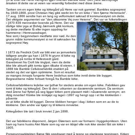
årsaken til dette var at veien var vesentlig forbedret med disse årene.
Tanken om en egen kirke og kirkegård på Herre var nok gammel. Bambles sogneprest
fra 1849-1868, prost Christian Høy gikk sterkt inn for en kirke i "den fjærne Herretrackt".
17.aug. 1866 sendte han en lang og velformulert søknad til kommunestyret om dette.
Det viktigste argumentet var "den slitsomme Vej over Heierne". Det var ve folketellingen
i 1870 839 mennesker boende på Herre.
Det var
dårlige tider pga at Bolvig Jærnverk gikk konkurs,
og dette medførte få eller ingen oppdrag for
hammerne i Herrevassdraget.
Noe som i begynnelsen medførte stor nød. Av den
grunn måtte kommunestyret si nei til søknaden fra
sogneprest Høy.
I 1873 da Fredrick Croft var blitt eier av jernverkets
tidligere arealer ga han i 1876 fri grunn til kirke og
kirkegård på tomta til Hellestvedt gård.
Gavebrevet fra Croft ble tinglyst, men da dette
ikke ble aktuelt gikk tomta igjen tilbake til eieren. I
1888 ble Bamble Cellulosefabrikk etablert på
stedet og det var igjen optimisme. Som et resultat
av manges innsats fungerte Herre bedehus som kirke inntil dette ble bygget.
Begravelsene måtte fortsatt foregå fra Bamble kirke.
Cellulosefabrikkens ledelse var lydhør for stedets ønske om egen kirke. Fabrikken gav
tomt til kirke og kirkegård. Den lå den i utkanten av daværende sentrum. Da sentrum
med årene har flyttet på seg ligger kirken pent plassert midt i nåværende sentrum; -en
riktig innertier! Klokke ble innkjøpt og laget i 1897 og hengt opp i et lite klokketårn i
påvente
av at kirke skulle bli bygget. Denne klokken henger i dag i kirken som en av de to
klokkene. Den andre var kjøpt ny til kirkens innvielse.
Kirkegården ble tatt i bruk innviet 2.jan.1898.
Det var fabrikkens disponent, Jørgen Gløersen som var formann i byggekomiteen. Uten
ham og hans hustru Alet Marie som og var en ildsjel ville nok ikke stedet fått sin kirke i
1905.
Porsgrunnsarkitekten Børve fikk oppdraget med å tegne og planlegge tegningen. Kirken