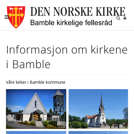
KIRKELIGE HANDLINGER
Informasjon om kirkene
MENIGHETENE
i Bamble
BARN OG UNGDOM
VOKSNE
Våre kirker i Bamble kommune
DIAKONI
KALENDER
KONTAKT
OM OSS
GRAVPLASSMYNDIGHETEN