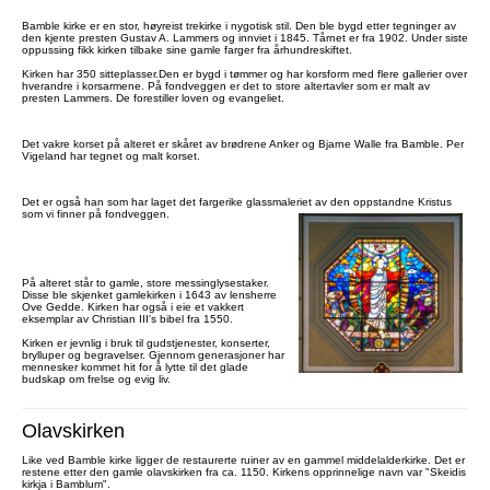
Bamble kirke er en stor, høyreist trekirke i nygotisk stil. Den ble bygd etter tegninger av
den kjente presten Gustav A. Lammers og innviet i 1845. Tårnet er fra 1902. Under siste
oppussing fikk kirken tilbake sine gamle farger fra århundreskiftet.
Kirken har 350 sitteplasser.Den er bygd i tømmer og har korsform med flere gallerier over
hverandre i korsarmene. På fondveggen er det to store altertavler som er malt av
presten Lammers. De forestiller loven og evangeliet.
Det vakre korset på alteret er skåret av brødrene Anker og Bjarne Walle fra Bamble. Per
Vigeland har tegnet og malt korset.
Det er også han som har laget det fargerike glassmaleriet av den oppstandne Kristus
som vi finner på fondveggen.
På alteret står to gamle, store messinglysestaker.
Disse ble skjenket gamlekirken i 1643 av lensherre
Ove Gedde. Kirken har også i eie et vakkert
eksemplar av Christian III's bibel fra 1550.
Kirken er jevnlig i bruk til gudstjenester, konserter,
brylluper og begravelser. Gjennom generasjoner har
mennesker kommet hit for å lytte til det glade
budskap om frelse og evig liv.
Olavskirken
Like ved Bamble kirke ligger de restaurerte ruiner av en gammel middelalderkirke. Det er
restene etter den gamle olavskirken fra ca. 1150. Kirkens opprinnelige navn var "Skeidis
kirkja i Bamblum".