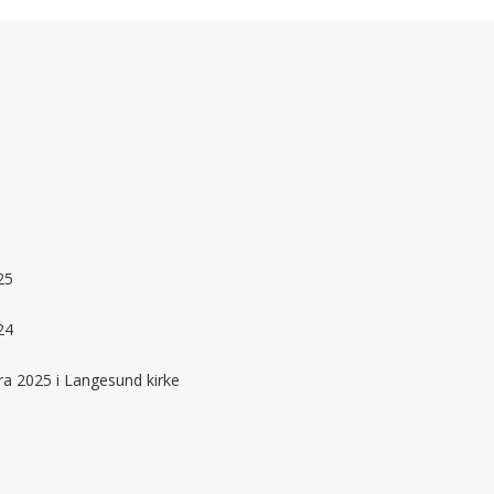
25
24
fra 2025 i Langesund kirke