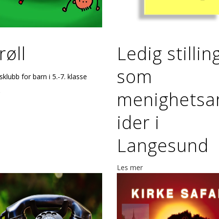
øll
Ledig stillin
som
sklubb for barn i 5.-7. klasse
menighetsa
ider i
Langesund
Les mer