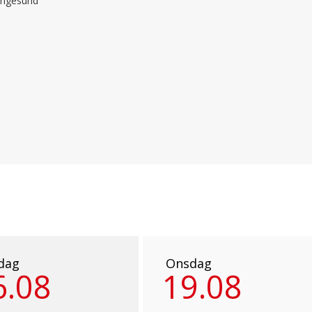
Langesund
dag
Onsdag
6.08
19.08