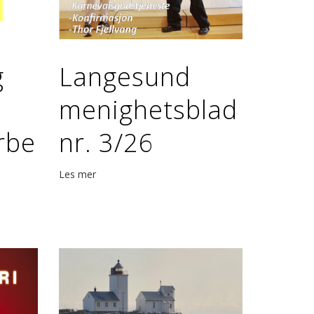
g
Langesund
menighetsblad
rbe
nr. 3/26
Les mer