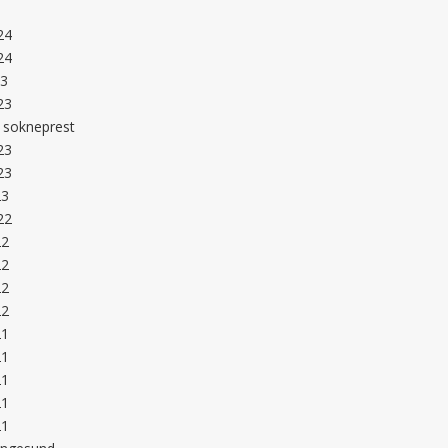
24
24
23
23
 sokneprest
23
23
23
22
22
22
22
22
21
21
21
21
21