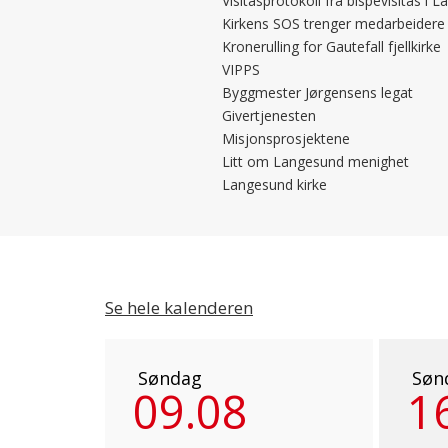
Visitasprotokoll fra bispevisitas i 
Kirkens SOS trenger medarbeidere
Kronerulling for Gautefall fjellkirke
VIPPS
Byggmester Jørgensens legat
Givertjenesten
Misjonsprosjektene
Litt om Langesund menighet
Langesund kirke
Se hele kalenderen
Søndag
Søn
09.08
1