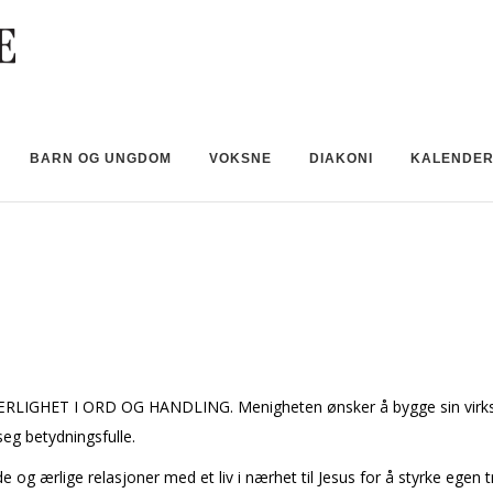
BARN OG UNGDOM
VOKSNE
DIAKONI
KALENDE
JÆRLIGHET I ORD OG HANDLING. Menigheten ønsker å bygge sin virks
eg betydningsfulle.
g ærlige relasjoner med et liv i nærhet til Jesus for å styrke egen tro